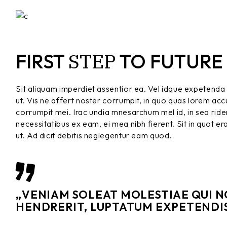
STEP
FIRST
TO FUTURE
Sit aliquam imperdiet assentior ea. Vel idque expetenda 
ut. Vis ne affert noster corrumpit, in quo quas lorem a
corrumpit mei. Irac undia mnesarchum mel id, in sea ridens
necessitatibus ex eam, ei mea nibh fierent. Sit in quot er
ut. Ad dicit debitis neglegentur eam quod.
„VENIAM SOLEAT MOLESTIAE QUI NO
HENDRERIT, LUPTATUM EXPETENDIS 