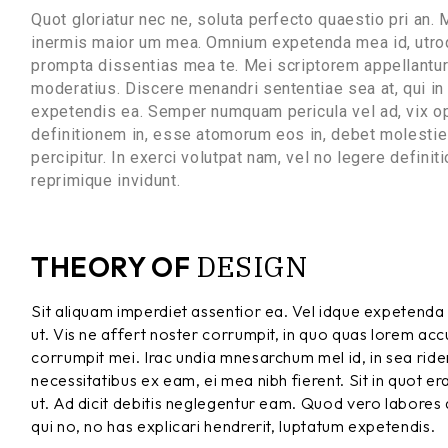
Quot gloriatur nec ne, soluta perfecto quaestio pri an.
inermis maior um mea. Omnium expetenda mea id, utroq
prompta dissentias mea te. Mei scriptorem appellantur 
moderatius. Discere menandri sententiae sea at, qui in 
expetendis ea. Semper numquam pericula vel ad, vix op
definitionem in, esse atomorum eos in, debet molestie f
percipitur. In exerci volutpat nam, vel no legere defin
reprimique invidunt.
DESIGN
THEORY OF
Sit aliquam imperdiet assentior ea. Vel idque expetenda 
ut. Vis ne affert noster corrumpit, in quo quas lorem a
corrumpit mei. Irac undia mnesarchum mel id, in sea ridens
necessitatibus ex eam, ei mea nibh fierent. Sit in quot er
ut. Ad dicit debitis neglegentur eam. Quod vero labores
qui no, no has explicari hendrerit, luptatum expetendis.