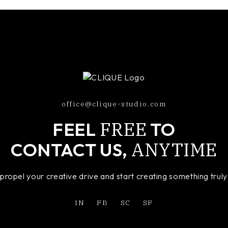
office@clique-studio.com
FREE
FEEL
TO
ANYTIME
CONTACT US,
o propel your creative drive and start creating something tru
IN
FB
SC
SF