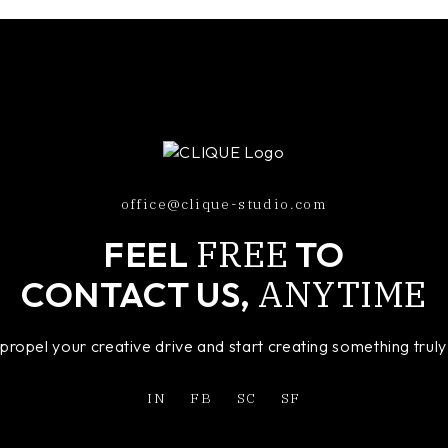
office@clique-studio.com
FREE
FEEL
TO
ANYTIME
CONTACT US,
o propel your creative drive and start creating something tru
IN
FB
SC
SF